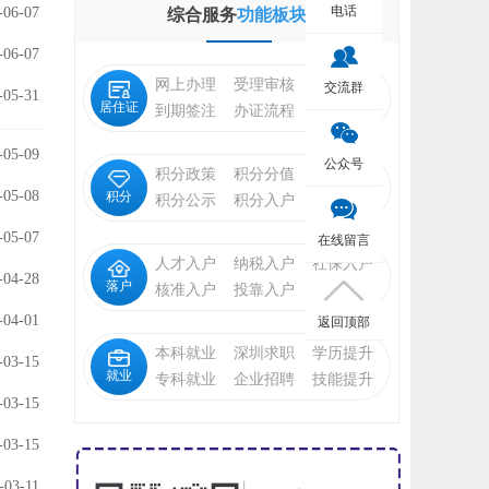
电话
-06-07
综合服务
功能板块
-06-07
网上办理
受理审核
状态查询
交流群
-05-31
居住证
到期签注
办证流程
福利待遇
-05-09
公众号
积分政策
积分分值
积分申请
-05-08
积分
积分公示
积分入户
入户指标
-05-07
在线留言
人才入户
纳税入户
社保入户
-04-28
落户
核准入户
投靠入户
招工调干
-04-01
返回顶部
本科就业
深圳求职
学历提升
-03-15
就业
专科就业
企业招聘
技能提升
-03-15
-03-15
-03-11