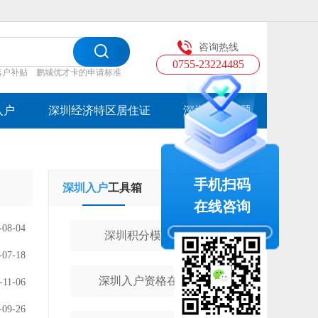
咨询热线
0755-23224485
落户补贴
鹏城优才卡的申请标准
入户
深圳经济特区居住证
深圳入户专题
手机扫码
深圳入户
工具箱
学历提升
工具箱
在线咨询
-08-04
深圳积分模拟计算器
-07-18
深圳入户资格在线测评
-11-06
-09-26