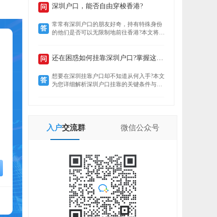
定就业者还是创业者，总有一条通道助你扎
深圳户口，能否自由穿梭香港?
问
根这座创新之城。了解政策核心，精准匹配
自身条件，是高效落户的关键。
常常有深圳户口的朋友好奇，持有特殊身份
答
的他们是否可以无限制地前往香港?本文将揭
示“一周一行”香港签注的真实情况，带你了
解深圳户口的港通行之便。
还在困惑如何挂靠深圳户口?掌握这些要点轻松...
问
想要在深圳挂靠户口却不知道从何入手?本文
答
为您详细解析深圳户口挂靠的关键条件与所
需材料，助您快速完成户口迁移，让您在深
圳扎根无忧。
入户
交流群
微信
公众号