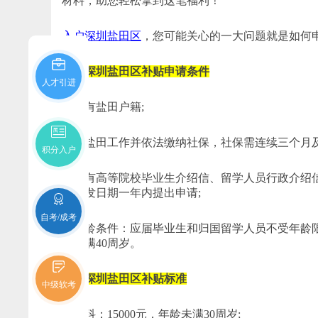
材料，助您轻松拿到这笔福利！
入户深圳盐田区
，您可能关心的一大问题就是如何
一、深圳盐田区补贴申请条件
人才引进
1. 具有盐田户籍;
2. 在盐田工作并依法缴纳社保，社保需连续三个月及
积分入户
3. 持有高等院校毕业生介绍信、留学人员行政介
在签发日期一年内提出申请;
自考/成考
4. 年龄条件：应届毕业生和归国留学人员不受年龄
士未满40周岁。
二、深圳盐田区补贴标准
中级软考
1. 本科：15000元，年龄未满30周岁;