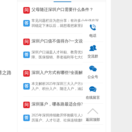
父母随迁深圳户口需要什么条件？
问
常见问题栏目为您分享：有许多小伙伴在深
答
圳稳定下来以后，就想着把家里面的老人接
到深圳来养老，还想着要不要给老人把户口
电话
也迁过来，下文就为您介绍老人迁户口过来
以后有什么好处？然后再来了解，父母随迁
深圳户口值不值得办?一文说清7大核心优势!
问
深圳户口需要什么条件？
深圳户口涵盖人才补贴、教育优先、住房保
答
交流群
障、医保报销、养老福利等七大优势。深户
可领本科至博士补贴，子女享公立学位及中
考加分，住房成本低至市场30%，医保报销
请之路
比例高达95%，退休养老金更高，且支持全
深圳入户方式有哪些?全面解析!
问
公众号
家随迁。本文详解各项福利，助你判断落户
价值。
本文解析2025年深圳三大入户方式——人才
答
入户、积分入户、随迁入户，涵盖适用人
群、核心优势及政策细节。数据显示，人才
在线留言
入户无需排队且无名额限制，积分入户无学
历要求但竞争激烈，随迁入户条件宽松，助
深圳落户，哪条路最适合你?
问
您精准选择最适合的路径。
2025年深圳持续敞开怀抱吸引人才，提供学
答
返回顶部
历落户、人才引进、社保连续缴纳、投资创
业、积分制及毕业生安居六大多元化落户路
径。无论你是高学历毕业生、技术精英、稳