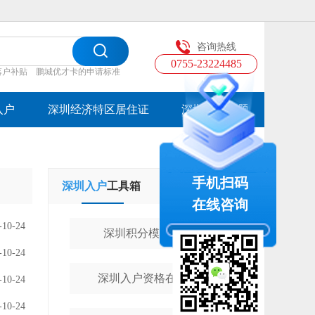
咨询热线
0755-23224485
落户补贴
鹏城优才卡的申请标准
入户
深圳经济特区居住证
深圳入户专题
手机扫码
深圳入户
工具箱
学历提升
工具箱
在线咨询
-10-24
深圳积分模拟计算器
-10-24
深圳入户资格在线测评
-10-24
-10-24