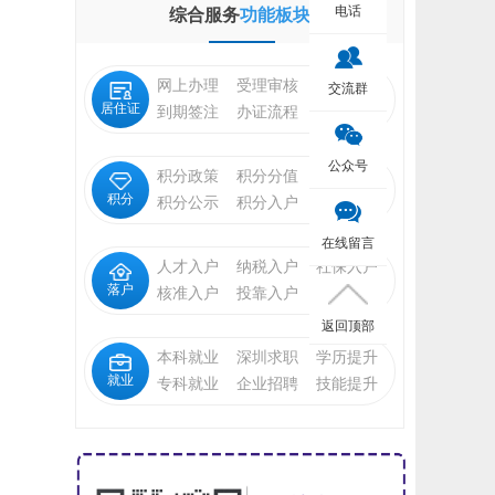
电话
综合服务
功能板块
网上办理
受理审核
状态查询
交流群
居住证
到期签注
办证流程
福利待遇
公众号
积分政策
积分分值
积分申请
积分
积分公示
积分入户
入户指标
在线留言
人才入户
纳税入户
社保入户
落户
核准入户
投靠入户
招工调干
返回顶部
本科就业
深圳求职
学历提升
就业
专科就业
企业招聘
技能提升