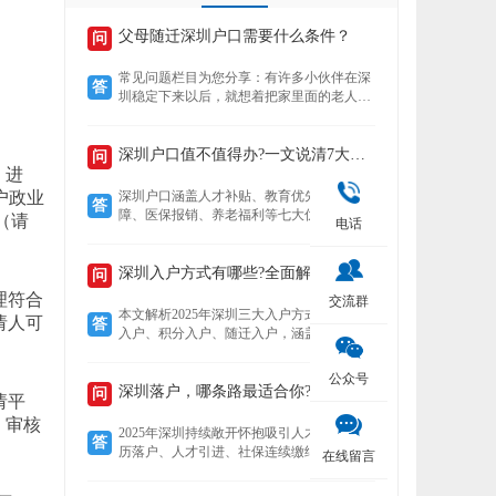
父母随迁深圳户口需要什么条件？
问
常见问题栏目为您分享：有许多小伙伴在深
答
圳稳定下来以后，就想着把家里面的老人接
到深圳来养老，还想着要不要给老人把户口
也迁过来，下文就为您介绍老人迁户口过来
以后有什么好处？然后再来了解，父母随迁
深圳户口值不值得办?一文说清7大核心优势!
问
深圳户口需要什么条件？
，进
户政业
深圳户口涵盖人才补贴、教育优先、住房保
答
障、医保报销、养老福利等七大优势。深户
（请
电话
可领本科至博士补贴，子女享公立学位及中
考加分，住房成本低至市场30%，医保报销
比例高达95%，退休养老金更高，且支持全
深圳入户方式有哪些?全面解析!
问
家随迁。本文详解各项福利，助你判断落户
理符合
交流群
价值。
本文解析2025年深圳三大入户方式——人才
请人可
答
入户、积分入户、随迁入户，涵盖适用人
群、核心优势及政策细节。数据显示，人才
入户无需排队且无名额限制，积分入户无学
公众号
历要求但竞争激烈，随迁入户条件宽松，助
深圳落户，哪条路最适合你?
问
请平
您精准选择最适合的路径。
。审核
2025年深圳持续敞开怀抱吸引人才，提供学
答
历落户、人才引进、社保连续缴纳、投资创
在线留言
业、积分制及毕业生安居六大多元化落户路
径。无论你是高学历毕业生、技术精英、稳