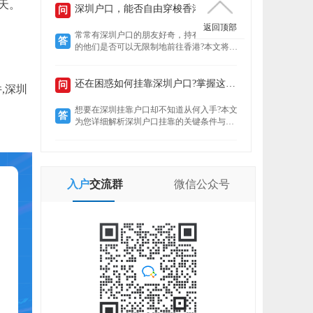
7天。
定就业者还是创业者，总有一条通道助你扎
深圳户口，能否自由穿梭香港?
问
根这座创新之城。了解政策核心，精准匹配
返回顶部
自身条件，是高效落户的关键。
常常有深圳户口的朋友好奇，持有特殊身份
答
的他们是否可以无限制地前往香港?本文将揭
示“一周一行”香港签注的真实情况，带你了
解深圳户口的港通行之便。
还在困惑如何挂靠深圳户口?掌握这些要点轻松...
问
,深圳
。
想要在深圳挂靠户口却不知道从何入手?本文
答
为您详细解析深圳户口挂靠的关键条件与所
需材料，助您快速完成户口迁移，让您在深
圳扎根无忧。
入户
交流群
微信
公众号