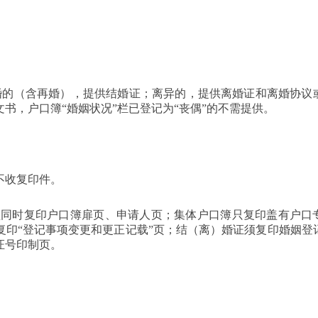
婚的（含再婚），提供结婚证；离异的，提供离婚证和离婚协议
书，户口簿“婚姻状况”栏已登记为“丧偶”的不需提供。
不收复印件。
须同时复印户口簿扉页、申请人页；集体户口簿只复印盖有户口
复印“登记事项变更和更正记载”页；结（离）婚证须复印婚姻登
证号印制页。