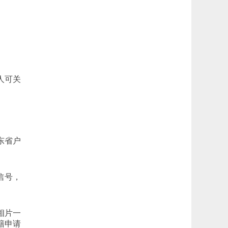
人可关
东省户
信号，
相片一
籍申请