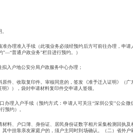
明。
核准办理准入手续（此项业务必须经预约后方可前往办理，申请
约”—“普通户政业务”栏目进行预约。）
往拟入户地公安分局户政服务中心办理；
料原件、收取复印件。审核同意的，签发《准予迁入证明》（广
证明》），袋封申请材料复印件交申请人签领。
口办理入户手续（预约方式：申请人可关注“深圳公安”公众微
进行预约）。
请材料、户口簿、身份证、居民身份证数字相片采集检测回执及
。其中挂靠亲友家庭户的，须户主同时到场确认。（二）省外户