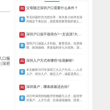
父母随迁深圳户口需要什么条件？
问
常见问题栏目为您分享：有许多小伙伴在深
答
圳稳定下来以后，就想着把家里面的老人接
到深圳来养老，还想着要不要给老人把户口
也迁过来，下文就为您介绍老人迁户口过来
以后有什么好处？然后再来了解，父母随迁
深圳户口值不值得办?一文说清7大核心优势!
问
深圳户口需要什么条件？
深圳户口涵盖人才补贴、教育优先、住房保
答
障、医保报销、养老福利等七大优势。深户
可领本科至博士补贴，子女享公立学位及中
考加分，住房成本低至市场30%，医保报销
人口服
比例高达95%，退休养老金更高，且支持全
深圳入户方式有哪些?全面解析!
问
（深府
家随迁。本文详解各项福利，助你判断落户
价值。
本文解析2025年深圳三大入户方式——人才
答
入户、积分入户、随迁入户，涵盖适用人
群、核心优势及政策细节。数据显示，人才
入户无需排队且无名额限制，积分入户无学
历要求但竞争激烈，随迁入户条件宽松，助
深圳落户，哪条路最适合你?
问
您精准选择最适合的路径。
2025年深圳持续敞开怀抱吸引人才，提供学
答
历落户、人才引进、社保连续缴纳、投资创
业、积分制及毕业生安居六大多元化落户路
径。无论你是高学历毕业生、技术精英、稳