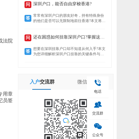
定就业者还是创业者，总有一条通道助你扎
深圳户口，能否自由穿梭香港?
问
根这座创新之城。了解政策核心，精准匹配
自身条件，是高效落户的关键。
常常有深圳户口的朋友好奇，持有特殊身份
答
的他们是否可以无限制地前往香港?本文将揭
示“一周一行”香港签注的真实情况，带你了
解深圳户口的港通行之便。
还在困惑如何挂靠深圳户口?掌握这些要点轻松...
问
或法院
想要在深圳挂靠户口却不知道从何入手?本文
答
为您详细解析深圳户口挂靠的关键条件与所
需材料，助您快速完成户口迁移，让您在深
圳扎根无忧。
入户
交流群
微信
公众号
电话
专用章
记员签
交流群
公众号