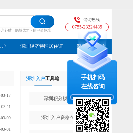
咨询热线
0755-23224485
落户补贴
鹏城优才卡的申请标准
入户
深圳经济特区居住证
深圳入户专题
手机扫码
深圳入户
工具箱
学历提升
工具箱
在线咨询
-03-17
深圳积分模拟计算器
-03-11
深圳入户资格在线测评
-03-09
-03-01