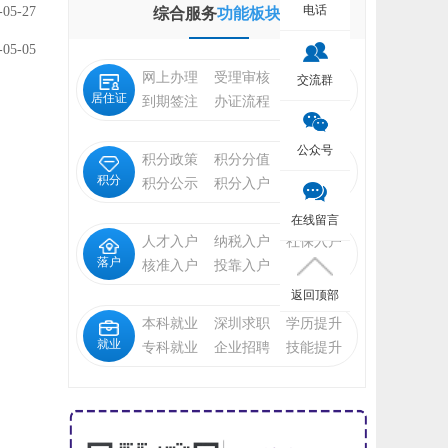
电话
-05-27
综合服务
功能板块
-05-05
网上办理
受理审核
状态查询
交流群
居住证
到期签注
办证流程
福利待遇
公众号
积分政策
积分分值
积分申请
积分
积分公示
积分入户
入户指标
在线留言
人才入户
纳税入户
社保入户
落户
核准入户
投靠入户
招工调干
返回顶部
本科就业
深圳求职
学历提升
就业
专科就业
企业招聘
技能提升