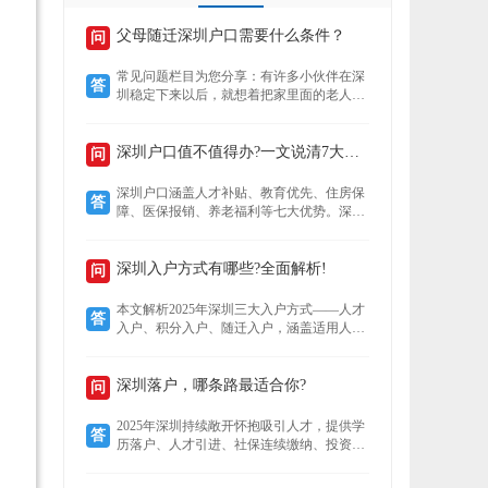
父母随迁深圳户口需要什么条件？
问
常见问题栏目为您分享：有许多小伙伴在深
答
圳稳定下来以后，就想着把家里面的老人接
到深圳来养老，还想着要不要给老人把户口
也迁过来，下文就为您介绍老人迁户口过来
以后有什么好处？然后再来了解，父母随迁
深圳户口值不值得办?一文说清7大核心优势!
问
深圳户口需要什么条件？
深圳户口涵盖人才补贴、教育优先、住房保
答
障、医保报销、养老福利等七大优势。深户
可领本科至博士补贴，子女享公立学位及中
考加分，住房成本低至市场30%，医保报销
比例高达95%，退休养老金更高，且支持全
深圳入户方式有哪些?全面解析!
问
家随迁。本文详解各项福利，助你判断落户
价值。
本文解析2025年深圳三大入户方式——人才
答
入户、积分入户、随迁入户，涵盖适用人
群、核心优势及政策细节。数据显示，人才
入户无需排队且无名额限制，积分入户无学
历要求但竞争激烈，随迁入户条件宽松，助
深圳落户，哪条路最适合你?
问
您精准选择最适合的路径。
2025年深圳持续敞开怀抱吸引人才，提供学
答
历落户、人才引进、社保连续缴纳、投资创
业、积分制及毕业生安居六大多元化落户路
径。无论你是高学历毕业生、技术精英、稳