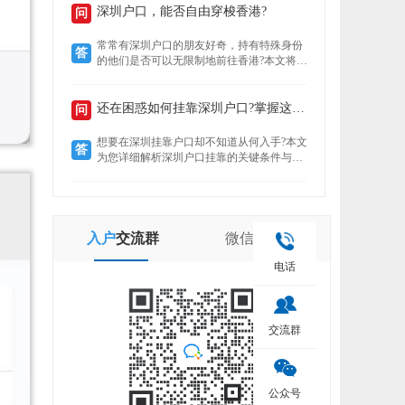
定就业者还是创业者，总有一条通道助你扎
深圳户口，能否自由穿梭香港?
问
根这座创新之城。了解政策核心，精准匹配
自身条件，是高效落户的关键。
常常有深圳户口的朋友好奇，持有特殊身份
答
的他们是否可以无限制地前往香港?本文将揭
示“一周一行”香港签注的真实情况，带你了
解深圳户口的港通行之便。
还在困惑如何挂靠深圳户口?掌握这些要点轻松...
问
想要在深圳挂靠户口却不知道从何入手?本文
答
为您详细解析深圳户口挂靠的关键条件与所
需材料，助您快速完成户口迁移，让您在深
圳扎根无忧。
入户
交流群
微信
公众号
电话
交流群
公众号