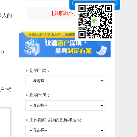
【兼职就业】
多人的
申
您的年龄：
*
户”栏
您的学历：
*
工作期间取得的职称和技能：
*