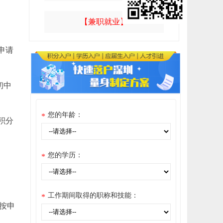
【兼职就业】
申请
初中
您的年龄：
*
积分
您的学历：
*
工作期间取得的职称和技能：
*
按申