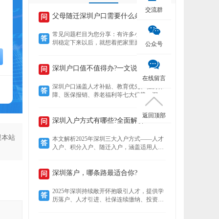
交流群
父母随迁深圳户口需要什么条件？
问
常见问题栏目为您分享：有许多小伙伴在深
答
圳稳定下来以后，就想着把家里面的老人接
公众号
到深圳来养老，还想着要不要给老人把户口
也迁过来，下文就为您介绍老人迁户口过来
以后有什么好处？然后再来了解，父母随迁
深圳户口值不值得办?一文说清7大核心优势!
问
深圳户口需要什么条件？
在线留言
深圳户口涵盖人才补贴、教育优先、住房保
答
障、医保报销、养老福利等七大优势。深户
可领本科至博士补贴，子女享公立学位及中
考加分，住房成本低至市场30%，医保报销
返回顶部
比例高达95%，退休养老金更高，且支持全
深圳入户方式有哪些?全面解析!
问
家随迁。本文详解各项福利，助你判断落户
价值。
跟本站
本文解析2025年深圳三大入户方式——人才
答
入户、积分入户、随迁入户，涵盖适用人
群、核心优势及政策细节。数据显示，人才
入户无需排队且无名额限制，积分入户无学
历要求但竞争激烈，随迁入户条件宽松，助
深圳落户，哪条路最适合你?
问
您精准选择最适合的路径。
2025年深圳持续敞开怀抱吸引人才，提供学
答
历落户、人才引进、社保连续缴纳、投资创
业、积分制及毕业生安居六大多元化落户路
径。无论你是高学历毕业生、技术精英、稳