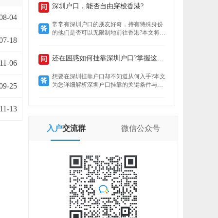
定就业者还是创业者，总有一条通道助你扎
深圳户口，能否自由穿梭香港?
问
根这座创新之城。了解政策核心，精准匹配
08-04
自身条件，是高效落户的关键。
常常有深圳户口的朋友好奇，持有特殊身份
答
的他们是否可以无限制地前往香港?本文将揭
07-18
示“一周一行”香港签注的真实情况，带你了
解深圳户口的港通行之便。
还在困惑如何挂靠深圳户口?掌握这些要点轻松...
问
11-06
想要在深圳挂靠户口却不知道从何入手?本文
答
为您详细解析深圳户口挂靠的关键条件与所
09-25
需材料，助您快速完成户口迁移，让您在深
圳扎根无忧。
11-13
入户
交流群
微信
公众号