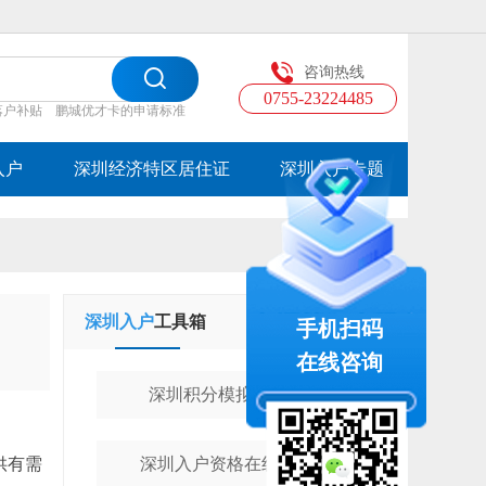
咨询热线
0755-23224485
落户补贴
鹏城优才卡的申请标准
入户
深圳经济特区居住证
深圳入户专题
深圳入户
工具箱
学历提升
工具箱
手机扫码
在线咨询
深圳积分模拟计算器
供有需
深圳入户资格在线测评