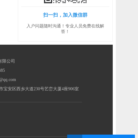
扫一扫，加入微信群
入户问题随时沟通！专业人员免费在线解
答！
有限公司
85
@qq.com
宝安区西乡大道230号艺峦大厦4座906室