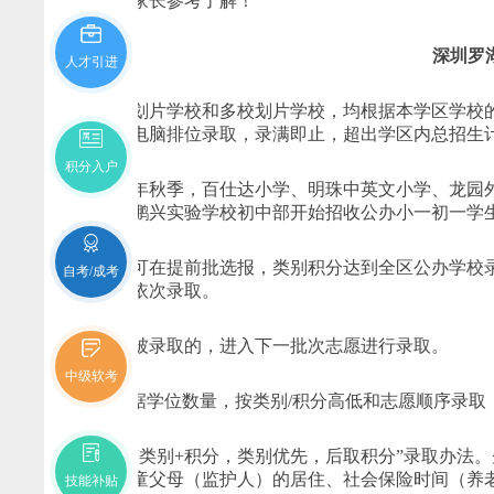
要的家长参考了解！
深圳罗
人才引进
单校划片学校和多校划片学校，均根据本学区学校
系统电脑排位录取，录满即止，超出学区内总招生
积分入户
2025年秋季，百仕达小学、明珠中英文小学、龙
部、鹏兴实验学校初中部开始招收公办小一初一学
家长可在提前批选报，类别积分达到全区公办学校
自考/成考
高低依次录取。
没有被录取的，进入下一批次志愿进行录取。
中级软考
✅根据学位数量，按类别/积分高低和志愿顺序录取
采取“类别+积分，类别优先，后取积分”录取办法
请儿童父母（监护人）的居住、社会保险时间（养
技能补贴