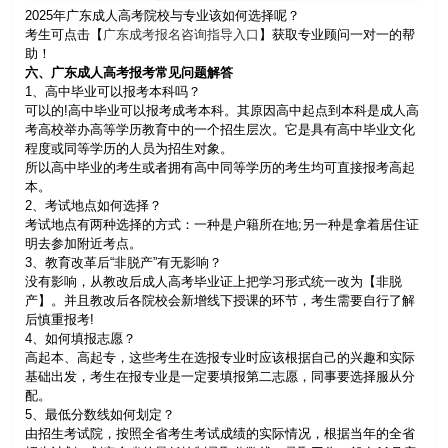
2025年广东成人高考院校与专业该如何选择呢？
考生可点击【
广东成考报名咨询指导入口
】获取专业顾问一对一的帮
助！
六、广东成人高考报考常见问题解答
1、高中毕业可以报考本科吗？
可以的!高中毕业可以报考成考本科。其原因高中起点到本科是成人高
考高校举办高等学历教育中的一个招生层次。它是具有高中毕业文化
程度或同等学历的人员为招生对象。
所以高中毕业的考生或者拥有高中同等学历的考生均可直接报考高起
本。
2、考试地点如何选择？
考试地点有两种选择的方式：一种是户籍所在地;另一种是拿着居住证
明去参加附近考点。
3、教育改革后“非脱产”有无影响？
没有影响，从教改后成人高考毕业证上把学习形式统一改为【非脱
产】。并且教改后各院校会新增线下授课的环节，考生需要自行了解
后慎重报考!
4、如何填报志愿？
高起本、高起专，这些考生在选报专业时应该根据自己的兴趣和实际
基础出发，考生在报专业是一定要填报第二志愿，同事要选择服从分
配。
5、最低分数线如何划定？
由招生考试院，按照全省考生考试成绩的实际情况，根据当年的全省