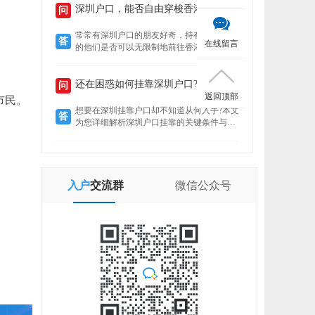
定就业者还是创业者，总有一条通道助你扎
深圳户口，能否自由穿梭香港?
问
根这座创新之城。了解政策核心，精准匹配
自身条件，是高效落户的关键。
常常有深圳户口的朋友好奇，持有特殊身份
答
在线留言
的他们是否可以无限制地前往香港?本文将揭
示“一周一行”香港签注的真实情况，带你了
解深圳户口的港通行之便。
还在困惑如何挂靠深圳户口?掌握这些要点轻松...
问
返回顶部
市民。
想要在深圳挂靠户口却不知道从何入手?本文
答
为您详细解析深圳户口挂靠的关键条件与所
需材料，助您快速完成户口迁移，让您在深
圳扎根无忧。
入户
交流群
微信
公众号