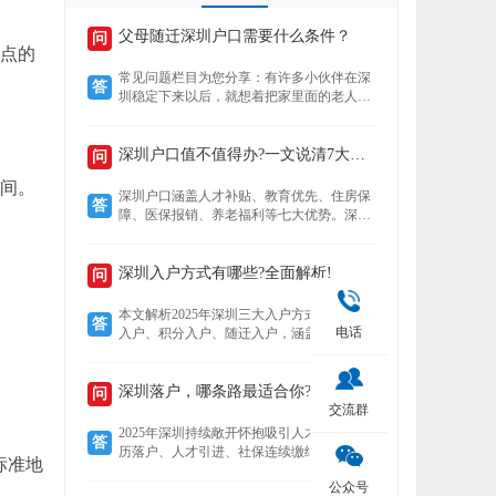
父母随迁深圳户口需要什么条件？
问
地点的
常见问题栏目为您分享：有许多小伙伴在深
答
圳稳定下来以后，就想着把家里面的老人接
到深圳来养老，还想着要不要给老人把户口
也迁过来，下文就为您介绍老人迁户口过来
以后有什么好处？然后再来了解，父母随迁
深圳户口值不值得办?一文说清7大核心优势!
问
深圳户口需要什么条件？
空间。
深圳户口涵盖人才补贴、教育优先、住房保
答
障、医保报销、养老福利等七大优势。深户
可领本科至博士补贴，子女享公立学位及中
考加分，住房成本低至市场30%，医保报销
比例高达95%，退休养老金更高，且支持全
深圳入户方式有哪些?全面解析!
问
家随迁。本文详解各项福利，助你判断落户
价值。
本文解析2025年深圳三大入户方式——人才
答
电话
入户、积分入户、随迁入户，涵盖适用人
群、核心优势及政策细节。数据显示，人才
入户无需排队且无名额限制，积分入户无学
历要求但竞争激烈，随迁入户条件宽松，助
深圳落户，哪条路最适合你?
问
您精准选择最适合的路径。
交流群
2025年深圳持续敞开怀抱吸引人才，提供学
答
历落户、人才引进、社保连续缴纳、投资创
标准地
业、积分制及毕业生安居六大多元化落户路
公众号
径。无论你是高学历毕业生、技术精英、稳