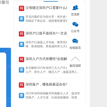
市新引
父母随迁深圳户口需要什么条件？
问
交流群
常见问题栏目为您分享：有许多小伙伴在深
答
圳稳定下来以后，就想着把家里面的老人接
到深圳来养老，还想着要不要给老人把户口
也迁过来，下文就为您介绍老人迁户口过来
公众号
以后有什么好处？然后再来了解，父母随迁
深圳户口值不值得办?一文说清7大核心优势!
问
深圳户口需要什么条件？
深圳户口涵盖人才补贴、教育优先、住房保
答
障、医保报销、养老福利等七大优势。深户
在线留言
可领本科至博士补贴，子女享公立学位及中
考加分，住房成本低至市场30%，医保报销
比例高达95%，退休养老金更高，且支持全
深圳入户方式有哪些?全面解析!
问
家随迁。本文详解各项福利，助你判断落户
返回顶部
价值。
本文解析2025年深圳三大入户方式——人才
答
入户、积分入户、随迁入户，涵盖适用人
群、核心优势及政策细节。数据显示，人才
入户无需排队且无名额限制，积分入户无学
历要求但竞争激烈，随迁入户条件宽松，助
深圳落户，哪条路最适合你?
问
您精准选择最适合的路径。
2025年深圳持续敞开怀抱吸引人才，提供学
答
历落户、人才引进、社保连续缴纳、投资创
业、积分制及毕业生安居六大多元化落户路
径。无论你是高学历毕业生、技术精英、稳