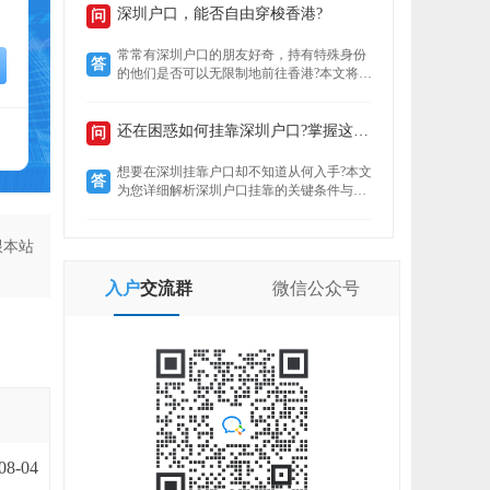
定就业者还是创业者，总有一条通道助你扎
深圳户口，能否自由穿梭香港?
问
根这座创新之城。了解政策核心，精准匹配
自身条件，是高效落户的关键。
常常有深圳户口的朋友好奇，持有特殊身份
答
的他们是否可以无限制地前往香港?本文将揭
示“一周一行”香港签注的真实情况，带你了
解深圳户口的港通行之便。
还在困惑如何挂靠深圳户口?掌握这些要点轻松...
问
想要在深圳挂靠户口却不知道从何入手?本文
答
为您详细解析深圳户口挂靠的关键条件与所
需材料，助您快速完成户口迁移，让您在深
圳扎根无忧。
跟本站
入户
交流群
微信
公众号
08-04