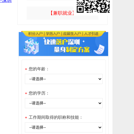
户深圳
【兼职就业】
您的年龄：
*
您的学历：
*
工作期间取得的职称和技能：
*