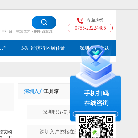
咨询热线
0755-23224485
落户补贴
鹏城优才卡的申请标准
入户
深圳经济特区居住证
深圳入户专题
深圳入户
工具箱
学历提升
工具箱
手机扫码
在线咨询
深圳积分模拟计算器
房或购
深圳入户资格在线测评