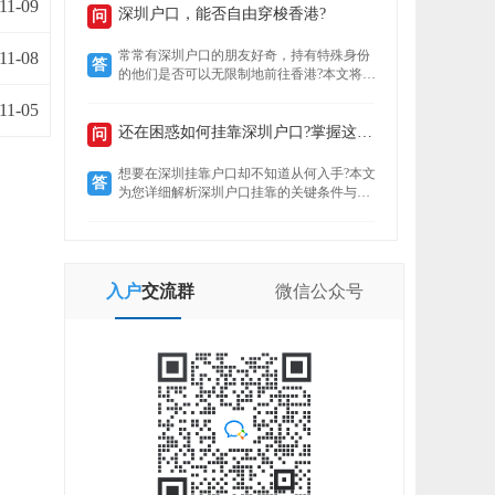
11-09
定就业者还是创业者，总有一条通道助你扎
深圳户口，能否自由穿梭香港?
问
根这座创新之城。了解政策核心，精准匹配
自身条件，是高效落户的关键。
常常有深圳户口的朋友好奇，持有特殊身份
11-08
答
的他们是否可以无限制地前往香港?本文将揭
示“一周一行”香港签注的真实情况，带你了
11-05
解深圳户口的港通行之便。
还在困惑如何挂靠深圳户口?掌握这些要点轻松...
问
想要在深圳挂靠户口却不知道从何入手?本文
答
为您详细解析深圳户口挂靠的关键条件与所
需材料，助您快速完成户口迁移，让您在深
圳扎根无忧。
入户
交流群
微信
公众号