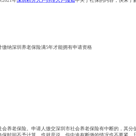
021年
深圳积分入户办理入户须知
中关于社保的内容，快来了
缴纳深圳养老保险满5年才能拥有申请资格
会养老保险。申请人缴交深圳市社会养老保险有中断的，其分
参保时间不予计算。也就是说，你中途有断缴的情况也不要紧，