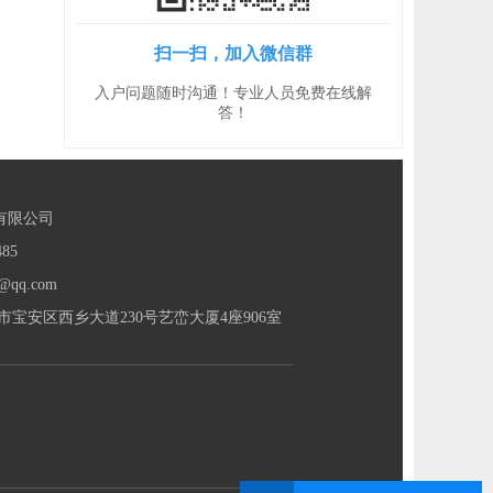
扫一扫，加入微信群
入户问题随时沟通！专业人员免费在线解
答！
有限公司
85
@qq.com
宝安区西乡大道230号艺峦大厦4座906室