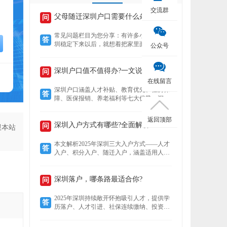
交流群
父母随迁深圳户口需要什么条件？
问
常见问题栏目为您分享：有许多小伙伴在深
答
圳稳定下来以后，就想着把家里面的老人接
公众号
到深圳来养老，还想着要不要给老人把户口
也迁过来，下文就为您介绍老人迁户口过来
以后有什么好处？然后再来了解，父母随迁
深圳户口值不值得办?一文说清7大核心优势!
问
深圳户口需要什么条件？
在线留言
深圳户口涵盖人才补贴、教育优先、住房保
答
障、医保报销、养老福利等七大优势。深户
可领本科至博士补贴，子女享公立学位及中
考加分，住房成本低至市场30%，医保报销
返回顶部
比例高达95%，退休养老金更高，且支持全
深圳入户方式有哪些?全面解析!
问
跟本站
家随迁。本文详解各项福利，助你判断落户
价值。
本文解析2025年深圳三大入户方式——人才
答
入户、积分入户、随迁入户，涵盖适用人
群、核心优势及政策细节。数据显示，人才
入户无需排队且无名额限制，积分入户无学
历要求但竞争激烈，随迁入户条件宽松，助
深圳落户，哪条路最适合你?
问
您精准选择最适合的路径。
2025年深圳持续敞开怀抱吸引人才，提供学
答
历落户、人才引进、社保连续缴纳、投资创
业、积分制及毕业生安居六大多元化落户路
径。无论你是高学历毕业生、技术精英、稳