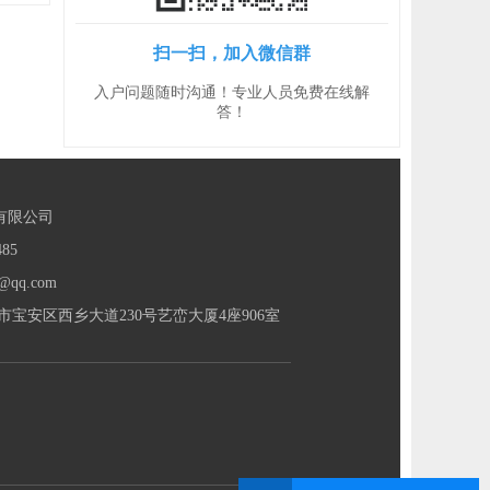
扫一扫，加入微信群
入户问题随时沟通！专业人员免费在线解
答！
有限公司
85
@qq.com
宝安区西乡大道230号艺峦大厦4座906室