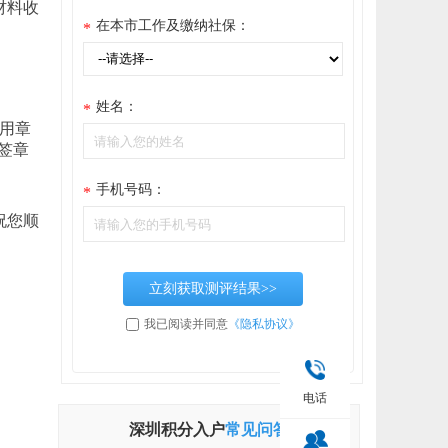
材料收
在本市工作及缴纳社保：
*
姓名：
*
专用章
签章
手机号码：
*
祝您顺
立刻获取测评结果>>
我已阅读并同意
《隐私协议》
电话
深圳积分入户
常见问答