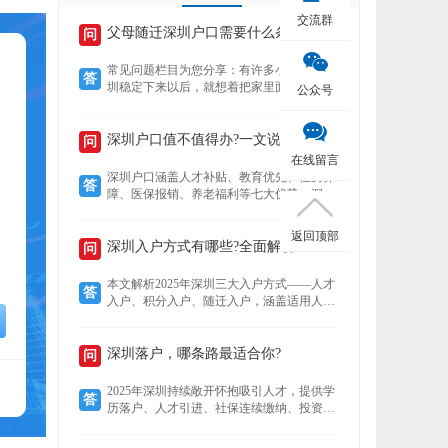
交流群
父母随迁深圳户口需要什么条件？
问
常见问题栏目为您分享：有许多小伙伴在深
答
圳稳定下来以后，就想着把家里面的老人接
公众号
到深圳来养老，还想着要不要给老人把户口
也迁过来，下文就为您介绍老人迁户口过来
以后有什么好处？然后再来了解，父母随迁
深圳户口值不值得办?一文说清7大核心优势!
问
深圳户口需要什么条件？
在线留言
深圳户口涵盖人才补贴、教育优先、住房保
答
障、医保报销、养老福利等七大优势。深户
可领本科至博士补贴，子女享公立学位及中
考加分，住房成本低至市场30%，医保报销
返回顶部
比例高达95%，退休养老金更高，且支持全
深圳入户方式有哪些?全面解析!
问
家随迁。本文详解各项福利，助你判断落户
价值。
本文解析2025年深圳三大入户方式——人才
答
入户、积分入户、随迁入户，涵盖适用人
群、核心优势及政策细节。数据显示，人才
入户无需排队且无名额限制，积分入户无学
历要求但竞争激烈，随迁入户条件宽松，助
深圳落户，哪条路最适合你?
问
您精准选择最适合的路径。
2025年深圳持续敞开怀抱吸引人才，提供学
答
历落户、人才引进、社保连续缴纳、投资创
业、积分制及毕业生安居六大多元化落户路
径。无论你是高学历毕业生、技术精英、稳