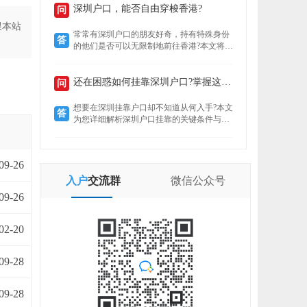
定就业者还是创业者，总有一条通道助你扎
深圳户口，能否自由穿梭香港?
问
根这座创新之城。了解政策核心，精准匹配
跟本站
自身条件，是高效落户的关键。
常常有深圳户口的朋友好奇，持有特殊身份
答
的他们是否可以无限制地前往香港?本文将揭
示“一周一行”香港签注的真实情况，带你了
解深圳户口的港通行之便。
还在困惑如何挂靠深圳户口?掌握这些要点轻松...
问
想要在深圳挂靠户口却不知道从何入手?本文
答
为您详细解析深圳户口挂靠的关键条件与所
需材料，助您快速完成户口迁移，让您在深
圳扎根无忧。
09-26
入户
交流群
微信
公众号
09-26
02-20
09-28
09-28