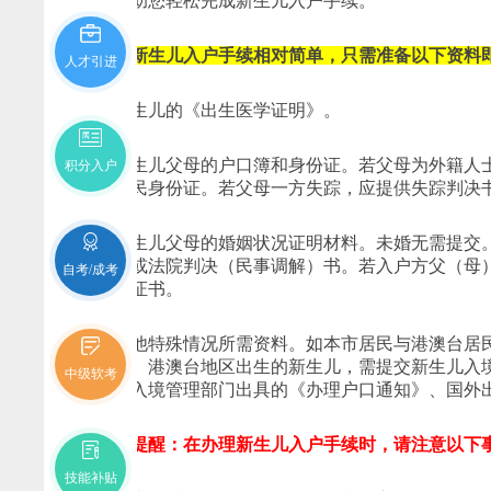
程，助您轻松完成新生儿入户手续。
深圳新生儿入户手续相对简单，只需准备以下资料
人才引进
1. 新生儿的《出生医学证明》。
2. 新生儿父母的户口簿和身份证。若父母为外籍
积分入户
和居民身份证。若父母一方失踪，应提供失踪判决
3. 新生儿父母的婚姻状况证明材料。未婚无需提
议书或法院判决（民事调解）书。若入户方父（母
自考/成考
的公证书。
4. 其他特殊情况所需资料。如本市居民与港澳台
知》。港澳台地区出生的新生儿，需提交新生儿入
中级软考
交出入境管理部门出具的《办理户口通知》、国外
温馨提醒：在办理新生儿入户手续时，请注意以下
技能补贴