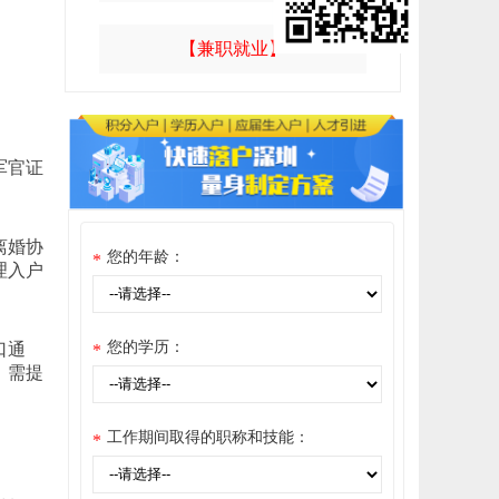
【兼职就业】
军官证
离婚协
您的年龄：
*
理入户
您的学历：
口通
*
，需提
工作期间取得的职称和技能：
*