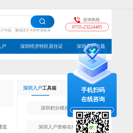
咨询热线
0755-23224485
落户补贴
鹏城优才卡的申请标准
入户
深圳经济特区居住证
深圳入户专题
深圳入户
工具箱
学历提升
工具箱
手机扫码
在线咨询
深圳积分模拟计算器
理流
深圳入户资格在线测评