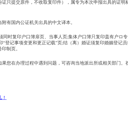
身份证只提交原件，不收取复印件），属专为本次申报出具的证明
应当附有国内公证机关出具的中文译本。
簿须同时复印户口簿扉页、当事人页;集体户口簿只复印盖有户ロ
印“登记事项变更和更正记载”页;结（离）婚证须复印婚姻登记员
号印制页。
如果您在办理过程中遇到问题，可咨询当地派出所或相关部门。
儿！