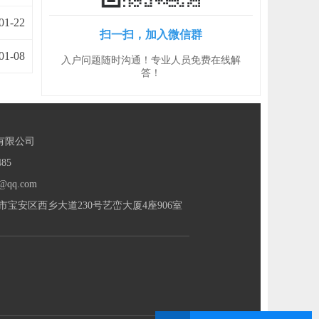
01-22
扫一扫，加入微信群
01-08
入户问题随时沟通！专业人员免费在线解
答！
有限公司
85
@qq.com
宝安区西乡大道230号艺峦大厦4座906室