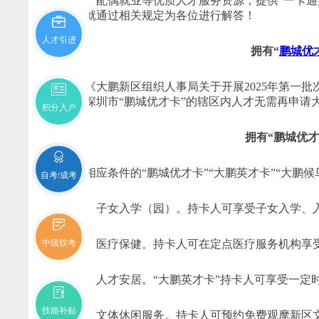
教育、配偶就业等优质人才服务资源，提供“一卡通办
下文就通过相关规定为各位进行解答！
人才引进
拥有“
鹏城优
根据《大鹏新区组织人事局关于开展2025年第一
获得深圳市“鹏城优才卡”的辖区内人才无需再申请大
积分入户
拥有“鹏城优
符合相应条件的“鹏城优才卡”“大鹏英才卡”“大鹏
自考/成考
（一）子女入学（园）。持卡人可享受子女入学、
中级软考
（二）医疗保健。持卡人可在定点医疗服务机构享
（三）人才安居。“大鹏英才卡”持卡人可享受一定
技能补贴
（四）文体休闲服务。持卡人可预约免费观摩新区