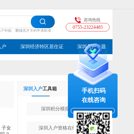
咨询热线
0755-23224485
落户补贴
鹏城优才卡的申请标准
入户
深圳经济特区居住证
深圳入户专题
深圳入户
工具箱
学历提升
工具箱
手机扫码
在线咨询
深圳积分模拟计算器
、子女
深圳入户资格在线测评