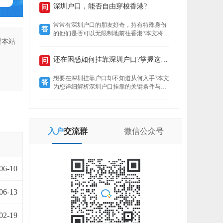
定就业者还是创业者，总有一条通道助你扎
深圳户口，能否自由穿梭香港?
问
根这座创新之城。了解政策核心，精准匹配
自身条件，是高效落户的关键。
常常有深圳户口的朋友好奇，持有特殊身份
答
的他们是否可以无限制地前往香港?本文将揭
跟本站
示“一周一行”香港签注的真实情况，带你了
解深圳户口的港通行之便。
还在困惑如何挂靠深圳户口?掌握这些要点轻松...
问
想要在深圳挂靠户口却不知道从何入手?本文
答
为您详细解析深圳户口挂靠的关键条件与所
需材料，助您快速完成户口迁移，让您在深
圳扎根无忧。
入户
交流群
微信
公众号
06-10
06-13
02-19