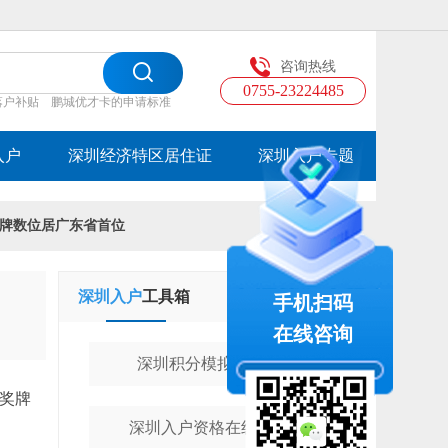
咨询热线
0755-23224485
落户补贴
鹏城优才卡的申请标准
入户
深圳经济特区居住证
深圳入户专题
奖牌数位居广东省首位
深圳入户
工具箱
学历提升
工具箱
手机扫码
在线咨询
深圳积分模拟计算器
、奖牌
深圳入户资格在线测评