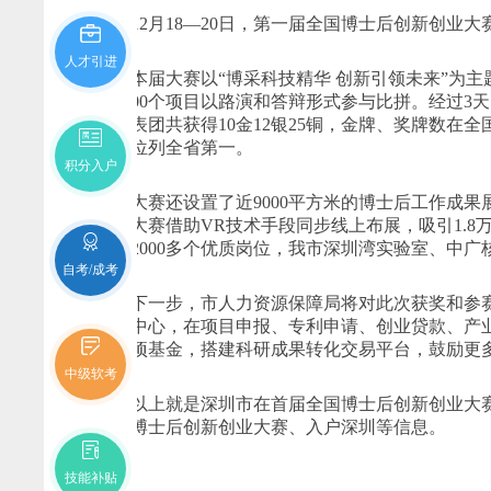
12月18—20日，第一届全国博士后创新创业大
人才引进
本届大赛以“博采科技精华 创新引领未来”为主
约1400个项目以路演和答辩形式参与比拼。经过3天
省代表团共获得10金12银25铜，金牌、奖牌数在
数均位列全省第一。
积分入户
大赛还设置了近9000平方米的博士后工作成果
展。大赛借助VR技术手段同步线上布展，吸引1.
提供2000多个优质岗位，我市深圳湾实验室、中
自考/成考
下一步，市人力资源保障局将对此次获奖和参赛
创业中心，在项目申报、专利申请、创业贷款、产业
立专项基金，搭建科研成果转化交易平台，鼓励更
中级软考
以上就是深圳市在首届全国博士后创新创业大赛
全国博士后创新创业大赛、入户深圳等信息。
技能补贴