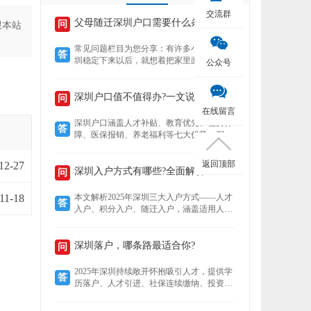
交流群
父母随迁深圳户口需要什么条件？
问
跟本站
常见问题栏目为您分享：有许多小伙伴在深
答
圳稳定下来以后，就想着把家里面的老人接
公众号
到深圳来养老，还想着要不要给老人把户口
也迁过来，下文就为您介绍老人迁户口过来
以后有什么好处？然后再来了解，父母随迁
深圳户口值不值得办?一文说清7大核心优势!
问
深圳户口需要什么条件？
在线留言
深圳户口涵盖人才补贴、教育优先、住房保
答
障、医保报销、养老福利等七大优势。深户
可领本科至博士补贴，子女享公立学位及中
考加分，住房成本低至市场30%，医保报销
返回顶部
12-27
比例高达95%，退休养老金更高，且支持全
深圳入户方式有哪些?全面解析!
问
家随迁。本文详解各项福利，助你判断落户
价值。
11-18
本文解析2025年深圳三大入户方式——人才
答
入户、积分入户、随迁入户，涵盖适用人
群、核心优势及政策细节。数据显示，人才
入户无需排队且无名额限制，积分入户无学
历要求但竞争激烈，随迁入户条件宽松，助
深圳落户，哪条路最适合你?
问
您精准选择最适合的路径。
2025年深圳持续敞开怀抱吸引人才，提供学
答
历落户、人才引进、社保连续缴纳、投资创
业、积分制及毕业生安居六大多元化落户路
径。无论你是高学历毕业生、技术精英、稳