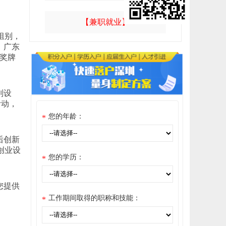
【兼职就业】
组别，
。广东
、奖牌
别设
活动，
您的年龄：
*
后创新
创业设
您的学历：
*
您提供
工作期间取得的职称和技能：
*