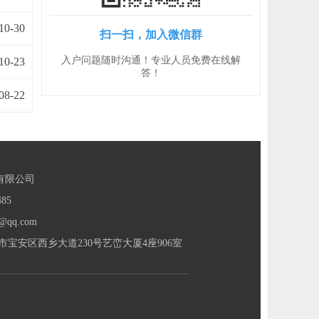
10-30
扫一扫，加入微信群
入户问题随时沟通！专业人员免费在线解
10-23
答！
08-22
有限公司
85
@qq.com
宝安区西乡大道230号艺峦大厦4座906室