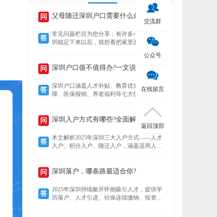
父母随迁深圳户口需要什么条件？
问
交流群
常见问题栏目为您分享：有许多小伙伴在深
答
圳稳定下来以后，就想着把家里面的老人接
到深圳来养老，还想着要不要给老人把户口
公众号
也迁过来，下文就为您介绍老人迁户口过来
以后有什么好处？然后再来了解，父母随迁
深圳户口值不值得办?一文说清7大核心优势!
问
深圳户口需要什么条件？
深圳户口涵盖人才补贴、教育优先、住房保
在线留言
答
障、医保报销、养老福利等七大优势。深户
可领本科至博士补贴，子女享公立学位及中
考加分，住房成本低至市场30%，医保报销
比例高达95%，退休养老金更高，且支持全
深圳入户方式有哪些?全面解析!
问
返回顶部
家随迁。本文详解各项福利，助你判断落户
价值。
本文解析2025年深圳三大入户方式——人才
答
入户、积分入户、随迁入户，涵盖适用人
群、核心优势及政策细节。数据显示，人才
入户无需排队且无名额限制，积分入户无学
历要求但竞争激烈，随迁入户条件宽松，助
深圳落户，哪条路最适合你?
问
您精准选择最适合的路径。
2025年深圳持续敞开怀抱吸引人才，提供学
答
历落户、人才引进、社保连续缴纳、投资创
业、积分制及毕业生安居六大多元化落户路
径。无论你是高学历毕业生、技术精英、稳