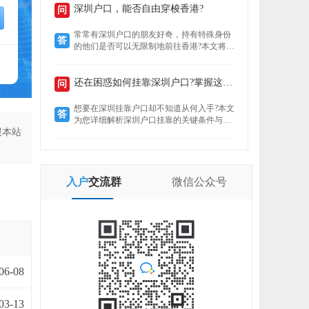
定就业者还是创业者，总有一条通道助你扎
深圳户口，能否自由穿梭香港?
问
根这座创新之城。了解政策核心，精准匹配
自身条件，是高效落户的关键。
常常有深圳户口的朋友好奇，持有特殊身份
答
的他们是否可以无限制地前往香港?本文将揭
示“一周一行”香港签注的真实情况，带你了
解深圳户口的港通行之便。
还在困惑如何挂靠深圳户口?掌握这些要点轻松...
问
想要在深圳挂靠户口却不知道从何入手?本文
答
为您详细解析深圳户口挂靠的关键条件与所
跟本站
需材料，助您快速完成户口迁移，让您在深
圳扎根无忧。
入户
交流群
微信
公众号
06-08
03-13