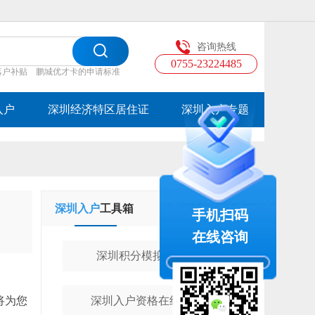
咨询热线
0755-23224485
落户补贴
鹏城优才卡的申请标准
入户
深圳经济特区居住证
深圳入户专题
深圳入户
工具箱
学历提升
工具箱
手机扫码
在线咨询
深圳积分模拟计算器
将为您
深圳入户资格在线测评