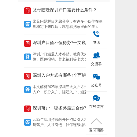
父母随迁深圳户口需要什么条件？
问
常见问题栏目为您分享：有许多小伙伴在深
答
圳稳定下来以后，就想着把家里面的老人接
到深圳来养老，还想着要不要给老人把户口
也迁过来，下文就为您介绍老人迁户口过来
以后有什么好处？然后再来了解，父母随迁
深圳户口值不值得办?一文说清7大核心优势!
电话
问
深圳户口需要什么条件？
深圳户口涵盖人才补贴、教育优先、住房保
答
障、医保报销、养老福利等七大优势。深户
交流群
可领本科至博士补贴，子女享公立学位及中
考加分，住房成本低至市场30%，医保报销
比例高达95%，退休养老金更高，且支持全
深圳入户方式有哪些?全面解析!
问
家随迁。本文详解各项福利，助你判断落户
价值。
公众号
本文解析2025年深圳三大入户方式——人才
答
入户、积分入户、随迁入户，涵盖适用人
群、核心优势及政策细节。数据显示，人才
入户无需排队且无名额限制，积分入户无学
在线留言
历要求但竞争激烈，随迁入户条件宽松，助
深圳落户，哪条路最适合你?
问
您精准选择最适合的路径。
2025年深圳持续敞开怀抱吸引人才，提供学
答
历落户、人才引进、社保连续缴纳、投资创
返回顶部
业、积分制及毕业生安居六大多元化落户路
径。无论你是高学历毕业生、技术精英、稳