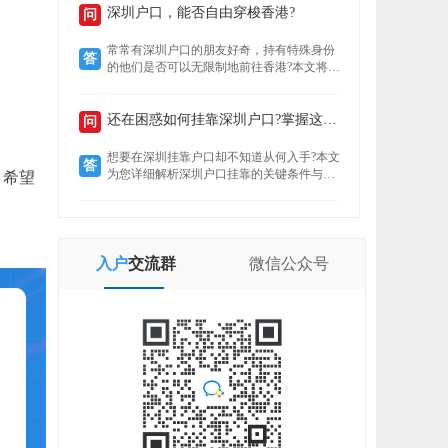
定就业者还是创业者，总有一条通道助你扎
深圳户口，能否自由穿梭香港?
问
根这座创新之城。了解政策核心，精准匹配
自身条件，是高效落户的关键。
常常有深圳户口的朋友好奇，持有特殊身份
答
的他们是否可以无限制地前往香港?本文将揭
示“一周一行”香港签注的真实情况，带你了
解深圳户口的港通行之便。
还在困惑如何挂靠深圳户口?掌握这些要点轻松...
问
想要在深圳挂靠户口却不知道从何入手?本文
答
为您详细解析深圳户口挂靠的关键条件与所
。希望
需材料，助您快速完成户口迁移，让您在深
圳扎根无忧。
入户
交流群
微信
公众号