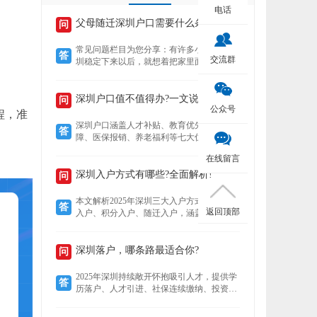
电话
父母随迁深圳户口需要什么条件？
问
常见问题栏目为您分享：有许多小伙伴在深
答
交流群
圳稳定下来以后，就想着把家里面的老人接
到深圳来养老，还想着要不要给老人把户口
也迁过来，下文就为您介绍老人迁户口过来
以后有什么好处？然后再来了解，父母随迁
深圳户口值不值得办?一文说清7大核心优势!
问
公众号
深圳户口需要什么条件？
程，准
深圳户口涵盖人才补贴、教育优先、住房保
答
障、医保报销、养老福利等七大优势。深户
可领本科至博士补贴，子女享公立学位及中
在线留言
考加分，住房成本低至市场30%，医保报销
比例高达95%，退休养老金更高，且支持全
深圳入户方式有哪些?全面解析!
问
家随迁。本文详解各项福利，助你判断落户
价值。
本文解析2025年深圳三大入户方式——人才
答
返回顶部
入户、积分入户、随迁入户，涵盖适用人
群、核心优势及政策细节。数据显示，人才
入户无需排队且无名额限制，积分入户无学
历要求但竞争激烈，随迁入户条件宽松，助
深圳落户，哪条路最适合你?
问
您精准选择最适合的路径。
2025年深圳持续敞开怀抱吸引人才，提供学
答
历落户、人才引进、社保连续缴纳、投资创
业、积分制及毕业生安居六大多元化落户路
径。无论你是高学历毕业生、技术精英、稳