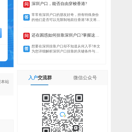
定就业者还是创业者，总有一条通道助你扎
深圳户口，能否自由穿梭香港?
问
根这座创新之城。了解政策核心，精准匹配
自身条件，是高效落户的关键。
常常有深圳户口的朋友好奇，持有特殊身份
答
的他们是否可以无限制地前往香港?本文将揭
示“一周一行”香港签注的真实情况，带你了
解深圳户口的港通行之便。
还在困惑如何挂靠深圳户口?掌握这些要点轻松...
问
想要在深圳挂靠户口却不知道从何入手?本文
答
为您详细解析深圳户口挂靠的关键条件与所
需材料，助您快速完成户口迁移，让您在深
圳扎根无忧。
入户
交流群
微信
公众号
跟本站