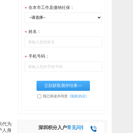
在本市工作及缴纳社保：
*
姓名：
*
手机号码：
*
立刻获取测评结果>>
我已阅读并同意
《隐私协议》
供代为
深圳积分入户
常见问答
护人身