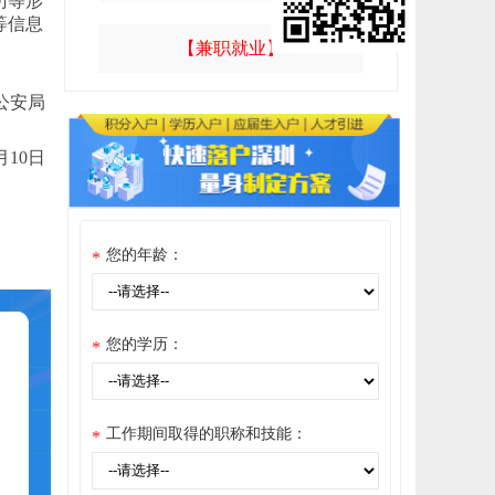
访等形
等信息
【兼职就业】
公安局
2月10日
您的年龄：
*
您的学历：
*
工作期间取得的职称和技能：
*