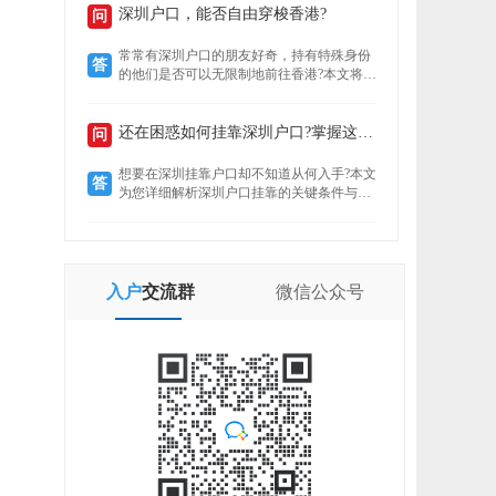
定就业者还是创业者，总有一条通道助你扎
深圳户口，能否自由穿梭香港?
问
根这座创新之城。了解政策核心，精准匹配
自身条件，是高效落户的关键。
常常有深圳户口的朋友好奇，持有特殊身份
答
的他们是否可以无限制地前往香港?本文将揭
示“一周一行”香港签注的真实情况，带你了
解深圳户口的港通行之便。
还在困惑如何挂靠深圳户口?掌握这些要点轻松...
问
想要在深圳挂靠户口却不知道从何入手?本文
答
为您详细解析深圳户口挂靠的关键条件与所
需材料，助您快速完成户口迁移，让您在深
圳扎根无忧。
入户
交流群
微信
公众号