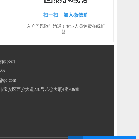
扫一扫，加入微信群
入户问题随时沟通！专业人员免费在线解
答！
有限公司
85
@qq.com
宝安区西乡大道230号艺峦大厦4座906室