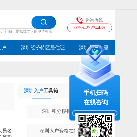
咨询热线
0755-23224485
落户补贴
鹏城优才卡的申请标准
入户
深圳经济特区居住证
深圳入户专题
深圳入户
工具箱
学历提升
工具箱
手机扫码
在线咨询
深圳积分模拟计算器
人员名
深圳入户资格在线测评