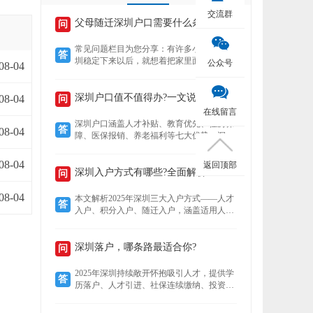
交流群
父母随迁深圳户口需要什么条件？
问
常见问题栏目为您分享：有许多小伙伴在深
答
圳稳定下来以后，就想着把家里面的老人接
公众号
08-04
到深圳来养老，还想着要不要给老人把户口
也迁过来，下文就为您介绍老人迁户口过来
以后有什么好处？然后再来了解，父母随迁
深圳户口值不值得办?一文说清7大核心优势!
08-04
问
深圳户口需要什么条件？
在线留言
深圳户口涵盖人才补贴、教育优先、住房保
答
08-04
障、医保报销、养老福利等七大优势。深户
可领本科至博士补贴，子女享公立学位及中
考加分，住房成本低至市场30%，医保报销
08-04
返回顶部
比例高达95%，退休养老金更高，且支持全
深圳入户方式有哪些?全面解析!
问
家随迁。本文详解各项福利，助你判断落户
价值。
08-04
本文解析2025年深圳三大入户方式——人才
答
入户、积分入户、随迁入户，涵盖适用人
群、核心优势及政策细节。数据显示，人才
入户无需排队且无名额限制，积分入户无学
历要求但竞争激烈，随迁入户条件宽松，助
深圳落户，哪条路最适合你?
问
您精准选择最适合的路径。
2025年深圳持续敞开怀抱吸引人才，提供学
答
历落户、人才引进、社保连续缴纳、投资创
业、积分制及毕业生安居六大多元化落户路
径。无论你是高学历毕业生、技术精英、稳