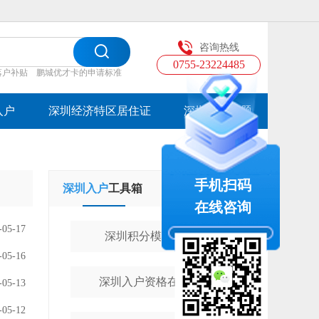
咨询热线
0755-23224485
落户补贴
鹏城优才卡的申请标准
入户
深圳经济特区居住证
深圳入户专题
手机扫码
深圳入户
工具箱
学历提升
工具箱
在线咨询
-05-17
深圳积分模拟计算器
-05-16
深圳入户资格在线测评
-05-13
-05-12