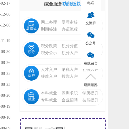
电话
-02-17
综合服务
功能板块
-12-06
网上办理
受理审核
状态查询
交流群
-12-06
居住证
到期签注
办证流程
福利待遇
-11-19
公众号
积分政策
积分分值
积分申请
-08-30
积分
积分公示
积分入户
入户指标
-08-26
在线留言
人才入户
纳税入户
社保入户
-08-25
落户
核准入户
投靠入户
招工调干
-08-23
返回顶部
本科就业
深圳求职
学历提升
-08-20
就业
专科就业
企业招聘
技能提升
-08-19
-08-10
-08-09