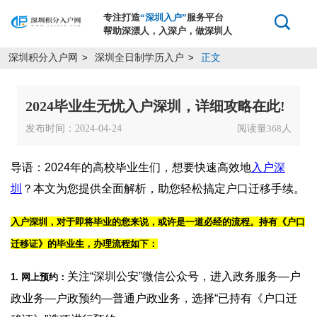
专注打造
“深圳入户”
服务平台
帮助深漂人，入深户，做深圳人
深圳积分入户网
深圳全日制学历入户
正文
>
>
2024毕业生无忧入户深圳，详细攻略在此!
发布时间：2024-04-24
阅读量
人
368
导语：2024年的高校毕业生们，想要快速高效地
入户深
圳
？本文为您提供全面解析，助您轻松搞定户口迁移手续。
入户深圳，对于即将毕业的您来说，或许是一道必经的流程。持有《户口
迁移证》的毕业生，办理流程如下：
关注“深圳公安”微信公众号，进入政务服务—户
1. 网上预约：
政业务—户政预约—普通户政业务，选择“已持有《户口迁