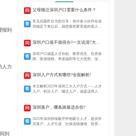
父母随迁深圳户口需要什么条件？
问
常见问题栏目为您分享：有许多小伙伴在深
答
圳稳定下来以后，就想着把家里面的老人接
理报到
到深圳来养老，还想着要不要给老人把户口
也迁过来，下文就为您介绍老人迁户口过来
以后有什么好处？然后再来了解，父母随迁
深圳户口值不值得办?一文说清7大核心优势!
问
深圳户口需要什么条件？
深圳户口涵盖人才补贴、教育优先、住房保
答
障、医保报销、养老福利等七大优势。深户
可领本科至博士补贴，子女享公立学位及中
的人力
考加分，住房成本低至市场30%，医保报销
比例高达95%，退休养老金更高，且支持全
深圳入户方式有哪些?全面解析!
问
家随迁。本文详解各项福利，助你判断落户
价值。
本文解析2025年深圳三大入户方式——人才
答
入户、积分入户、随迁入户，涵盖适用人
群、核心优势及政策细节。数据显示，人才
入户无需排队且无名额限制，积分入户无学
历要求但竞争激烈，随迁入户条件宽松，助
深圳落户，哪条路最适合你?
问
您精准选择最适合的路径。
2025年深圳持续敞开怀抱吸引人才，提供学
答
历落户、人才引进、社保连续缴纳、投资创
业、积分制及毕业生安居六大多元化落户路
同到
径。无论你是高学历毕业生、技术精英、稳