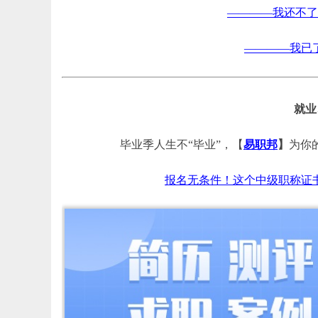
————我还不了
————我已
就业
毕业季人生不“毕业”，
【
易职邦
】
为你
报名无条件！这个中级职称证