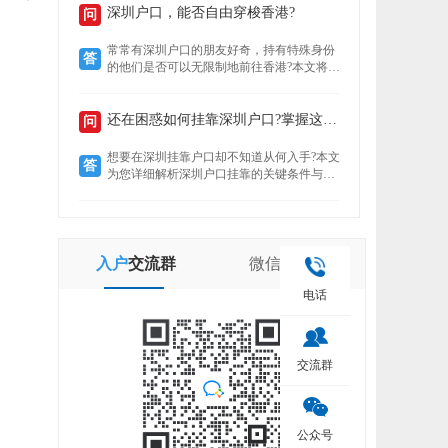
定就业者还是创业者，总有一条通道助你扎
深圳户口，能否自由穿梭香港?
问
根这座创新之城。了解政策核心，精准匹配
自身条件，是高效落户的关键。
常常有深圳户口的朋友好奇，持有特殊身份
答
的他们是否可以无限制地前往香港?本文将揭
示“一周一行”香港签注的真实情况，带你了
解深圳户口的港通行之便。
还在困惑如何挂靠深圳户口?掌握这些要点轻松...
问
想要在深圳挂靠户口却不知道从何入手?本文
答
为您详细解析深圳户口挂靠的关键条件与所
需材料，助您快速完成户口迁移，让您在深
圳扎根无忧。
入户
交流群
微信
公众号
电话
交流群
公众号