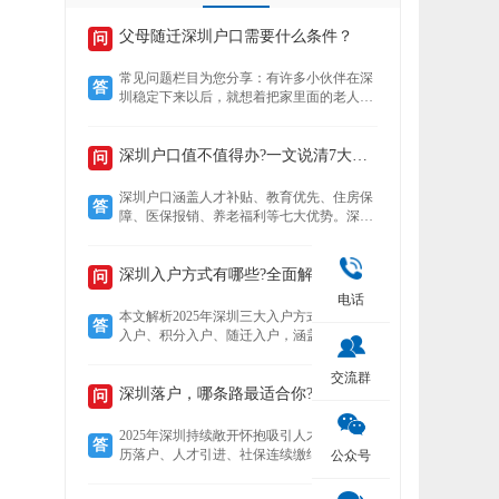
父母随迁深圳户口需要什么条件？
问
常见问题栏目为您分享：有许多小伙伴在深
答
圳稳定下来以后，就想着把家里面的老人接
到深圳来养老，还想着要不要给老人把户口
也迁过来，下文就为您介绍老人迁户口过来
以后有什么好处？然后再来了解，父母随迁
深圳户口值不值得办?一文说清7大核心优势!
问
深圳户口需要什么条件？
深圳户口涵盖人才补贴、教育优先、住房保
答
障、医保报销、养老福利等七大优势。深户
可领本科至博士补贴，子女享公立学位及中
考加分，住房成本低至市场30%，医保报销
比例高达95%，退休养老金更高，且支持全
深圳入户方式有哪些?全面解析!
问
家随迁。本文详解各项福利，助你判断落户
电话
价值。
本文解析2025年深圳三大入户方式——人才
答
入户、积分入户、随迁入户，涵盖适用人
群、核心优势及政策细节。数据显示，人才
入户无需排队且无名额限制，积分入户无学
交流群
历要求但竞争激烈，随迁入户条件宽松，助
深圳落户，哪条路最适合你?
问
您精准选择最适合的路径。
2025年深圳持续敞开怀抱吸引人才，提供学
答
历落户、人才引进、社保连续缴纳、投资创
公众号
业、积分制及毕业生安居六大多元化落户路
径。无论你是高学历毕业生、技术精英、稳