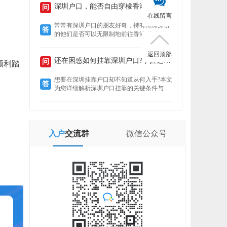
定就业者还是创业者，总有一条通道助你扎
深圳户口，能否自由穿梭香港?
问
根这座创新之城。了解政策核心，精准匹配
在线留言
自身条件，是高效落户的关键。
常常有深圳户口的朋友好奇，持有特殊身份
答
的他们是否可以无限制地前往香港?本文将揭
示“一周一行”香港签注的真实情况，带你了
解深圳户口的港通行之便。
返回顶部
还在困惑如何挂靠深圳户口?掌握这些要点轻松...
问
顺利踏
想要在深圳挂靠户口却不知道从何入手?本文
答
为您详细解析深圳户口挂靠的关键条件与所
需材料，助您快速完成户口迁移，让您在深
圳扎根无忧。
入户
交流群
微信
公众号