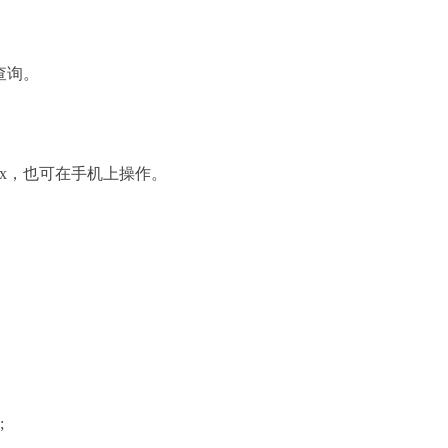
查询。
gbxyxqfcx，也可在手机上操作。
;